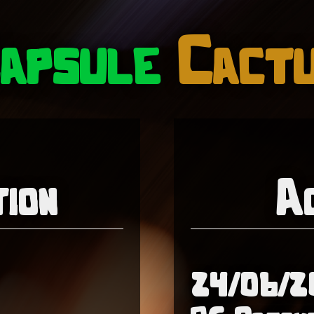
apsule
Cact
ion
A
24/06/2