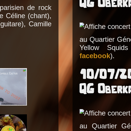
QG Oberk
arisien de rock
 Céline (chant),
(guitare), Camille
au Quartier Gén
Yellow Squids
facebook
).
10/07/2
QG Oberk
au Quartier Gé