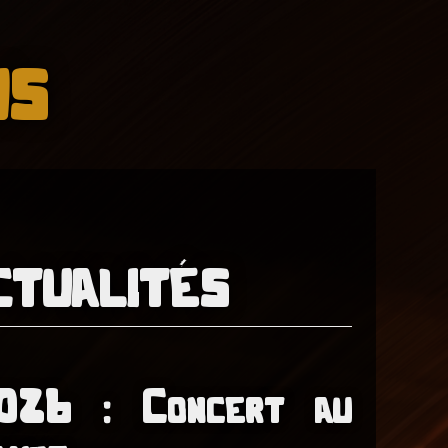
us
ctualités
026 : Concert au