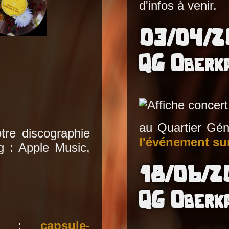
d'infos à venir.
03/04/2
QG Oberk
au Quartier Gén
tre discographie
l'événement su
g : Apple Music,
18/06/2
QG Oberk
upe :
capsule-