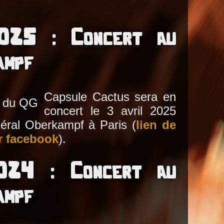
025 : Concert au
ampf
Capsule Cactus sera en
concert le 3 avril 2025
éral Oberkampf à Paris (
lien de
r facebook
).
024 : Concert au
ampf